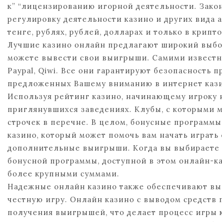
к” “лицензированию игорной деятельности. Зако
ИЛИ
регулировку деятельности казино и других вида 
БЕСПЛАТ
тенге, рублях, рублей, долларах и только в крипт
Лучшие казино онлайн предлагают широкий выбо
можете вывести свои выигрыши. Самими извест
Paypal, Qiwi. Все они гарантируют безопасность 
предложенных Вашему вниманию в интернет кази
Используя рейтинг казино, начинающему игроку 
приглянувшихся заведениях. Клубы, с которыми 
строчек в перечне. В целом, бонусные программы
казино, который может помочь вам начать играть
дополнительные выигрыши. Когда вы выбираете о
бонусной программы, доступной в этом онлайн-каз
более крупными суммами.
Надежные онлайн казино также обеспечивают вы
честную игру. Онлайн казино с выводом средств
получения выигрышей, что делает процесс игры