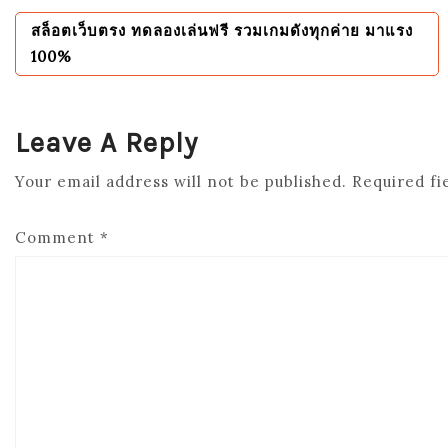
สล็อตเว็บตรง ทดลองเล่นฟรี รวมเกมดังทุกค่าย มาแรง
POST
NAVIGATION
100%
Leave A Reply
Your email address will not be published.
Required fi
Comment
*