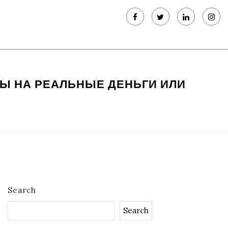
РЫ НА РЕАЛЬНЫЕ ДЕНЬГИ ИЛИ
Search
Search