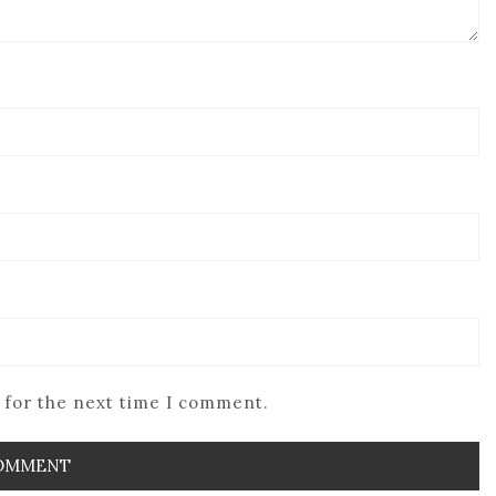
 for the next time I comment.