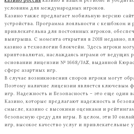
казино россия
казино в вашем регионе и убедитьс
условиям для международных игроков.
Казино также предлагает мобильную версию сайт
устройства. Программа лояльности с кешбэком и
привлекательна для постоянных игроков, обесп
выигрыша. C момента открытия в 2018 недавно, п
казино а технологии блокчейн. Здесь игроки мог
криптовалютах, наслаждаясь играми от ведущих ра
основании лицензии № 1668/JAZ, выданной Кюраса
сфере азартных игр.
В случае возникновения споров игроки могут обр
Поэтому наличие лицензии является ключевым ф
игр. Надежность и Безопасность – это еще один 
Казино, которые предлагают надежность и безопа
смысле, казино с высокими оценками и рейтингам
безопасную среду для игры. В целом, эти 10 онл
игр, высокое качество услуг и привлекательные у