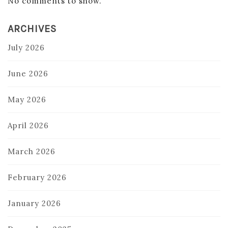
No comments to show.
ARCHIVES
July 2026
June 2026
May 2026
April 2026
March 2026
February 2026
January 2026