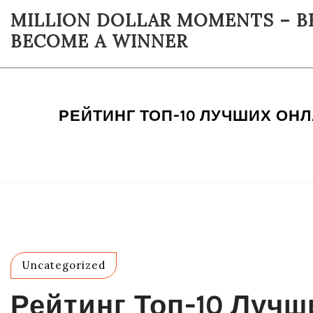
Skip
MILLION DOLLAR MOMENTS – BE
to
BECOME A WINNER
content
РЕЙТИНГ ТОП-10 ЛУЧШИХ ОН
Uncategorized
Рейтинг Топ-10 Лучш